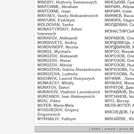
MINSKIY, Hryhoriy Semenovych
МІНСЬКИЙ, Гри
MINTCHINE, Abraham
МІНЧИН, Абра
MINTCHINE, Isaac
МІНЧИН, Ісаак
MINYAEV, Vasily Aleksandrovich
МИНЯЄВ, Васи
MINYURA, Evdokym
МІНЮРА, Євдо
MOLDOVAN, Sasha
МОЛДОВАН, С
MONASTYRSKIY, Anton
МОНАСТИРСЬКИ
Ivanovych
MORAVOV, Aleksandr
МОРАВОВ, Оле
MORDOVETZ, Andriy
МОРДОВЕЦЬ, А
MORDVINOFF, Nicolai
МОРДВИНОВ, 
MOROZ, Mychailo
МОРОЗ, Михай
MOROZOV, Aleksandr
МОРОЗОВ, Оле
MOROZOV, Alexei
МОРОЗОВ, Оле
MOROZOV, Nikolai
МОРОЗОВ, Ны
MOROZOVA, Galina Alexandrovna
МОРОЗОВА, Га
MOROZOVA, Ludmila
МОРОЗОВА, Л
MUCHNYK, Leonid Ovsiyovych
МУЧНИК , Леон
MUNKÁCSY, Mihály
МУНКАЧІ, Мих
MURATOV, Damir
МУРАТОВ, Дам
MURAVIOV, Vladimir Leonidovich
МУРАВЙОВ, Во
MURZANOV, Ivan Alekseyevich
МУРЗАНОВ, Ів
MUSI, Viktor
МУСІ, Віктор
MUTER, Marie-Mela
МЕЛА-МУТЕР, 
MYASOEDOV, Grigory
МЯСОЕДОВ, Гр
Grigorievich
MYKHAILIV, Yukhym
МИХАЙЛІВ , Ю
[
home
|
artists
|
price d