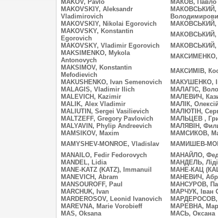
MAKOV, Pavlo
МАКОВ, Павло
MAKOVSKIY, Aleksandr
МАКОВСЬКИЙ, 
Vladimirovich
Володимиров
MAKOVSKIY, Nikolai Egorovich
МАКОВСЬКИЙ, 
MAKOVSKY, Konstantin
МАКОВСЬКИЙ, 
Egorovich
MAKOVSKY, Vladimir Egorovich
МАКОВСЬКИЙ,
MAKSIMENKO, Mykola
МАКСИМЕНКО, 
Antonovych
MAKSIMOV, Konstantin
МАКСИМІВ, Ко
Mefodievich
MAKUSHENKO, Ivan Semenovich
МАКУШЕНКО, І
MALAGIS, Vladimir Ilich
МАЛАГІС, Вол
MALEVICH, Kazimir
МАЛЕВИЧ, Каз
MALIK, Alex Vladimir
МАЛІК, Олексі
MALIUTIN, Sergei Vasilievich
МАЛЮТІН, Серг
MALTZEFF, Gregory Pavlovich
МАЛЬЦЕВ , Гри
MALYAVIN, Phylip Andreevich
МАЛЯВІН, Фил
MAMSIKOV, Maxim
МАМСИКОВ, М
MAMYSHEV-MONROE, Vladislav
МАМИШЕВ-МОН
MANAILO, Fedir Fedorovych
МАНАЙЛО, Фед
MANDEL, Lidia
МАНДЕЛЬ, Лід
MANE-KATZ (KATZ), Immanuil
МАНЕ-КАЦ (КАЦ
MANEVICH, Abram
МАНЕВИЧ, Абр
MANSOUROFF, Paul
МАНСУРОВ, Па
MARCHUK, Ivan
МАРЧУК, Іван 
MARDEROSOV, Leonid Ivanovich
МАРДЕРОСОВ, 
MAREVNA, Marie Vorobieff
МАРЕВНА, Мар
MAS, Oksana
МАСЬ, Оксана