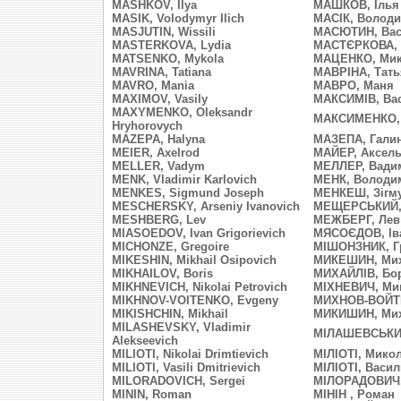
MASHKOV, Ilya
МАШКОВ, Ілья
MASIK, Volodymyr Ilich
МАСІК, Волод
MASJUTIN, Wissili
МАСЮТИН, Вас
MASTERKOVA, Lydia
МАСТЄРКОВА, 
MATSENKO, Mykola
МАЦЕНКО, Ми
MAVRINA, Tatiana
МАВРІНА, Тать
MAVRO, Mania
МАВРО, Маня
MAXIMOV, Vasily
МАКСИМІВ, Ва
MAXYMENKO, Oleksandr
МАКСИМЕНКО, 
Hryhorovych
MAZEPA, Halyna
МАЗЕПА, Гали
MEIER, Axelrod
МАЙЕР, Аксел
MELLER, Vadym
МЕЛЛЕР, Вади
MENK, Vladimir Karlovich
МЕНК, Володи
MENKES, Sigmund Joseph
МЕНКЕШ, Зігм
MESCHERSKY, Arseniy Ivanovich
МЕЩЕРСЬКИЙ, 
MESHBERG, Lev
МЕЖБЕРГ, Лев
MIASOEDOV, Ivan Grigorievich
МЯСОЄДОВ, Ів
MICHONZE, Gregoire
МІШОНЗНИК, Г
MIKESHIN, Mikhail Osipovich
МИКЕШИН, Мих
MIKHAILOV, Boris
МИХАЙЛІВ, Бо
MIKHNEVICH, Nikolai Petrovich
МІХНЕВИЧ, Ми
MIKHNOV-VOITENKO, Evgeny
МИХНОВ-ВОЙТЕ
MIKISHCHIN, Mikhail
МИКИШИН, Ми
MILASHEVSKY, Vladimir
МІЛАШЕВСЬКИ
Alekseevich
MILIOTI, Nikolai Drimtievich
МІЛІОТІ, Мико
MILIOTI, Vasili Dmitrievich
МІЛІОТІ, Васи
MILORADOVICH, Sergei
МІЛОРАДОВИЧ,
MININ, Roman
МІНІН , Роман