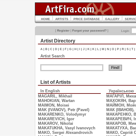
HOME
ARTISTS
PRICE DATABASE
GALLERY
SERVI
[
Register
|
Forgot your password?
]
Login:
Artist Directory
A
|
B
|
C
|
D
|
E
|
F
|
G
|
H
|
I
|
J
|
K
|
K
|
L
|
M
|
N
|
O
|
P
|
R
|
S
|
T
|
Artist Search
List of Artists
In English
Українською
MAGARIL, Mikhail
МАГАРІЛ, Миха
MAHOKIAN, Wartan
МАХОКЯН, Вар
MAIMON, Moisei
МАЙМОН, Мой
MAK (IVANOV), Petr (Pavel)
МАК (ІВАНОВ), 
MAKARENKO, Volodymyr
МАКАРЕНКО, 
MAKAREVICH, Igor
МАКАРЕВИЧ, І
MAKAROV, Nikolai
МАКАРОВ, Мик
MAKATUKHA, Vasyl Ivanovych
МАКАТУХА, Вас
MAKO, Sergei Alexandrovich
МАКО, Сергій 