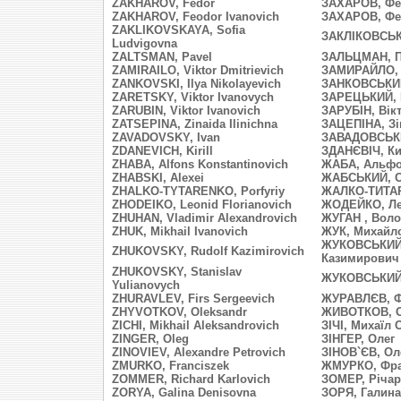
ZAKHAROV, Fedor
ЗАХАРОВ, Фе
ZAKHAROV, Feodor Ivanovich
ЗАХАРОВ, Фе
ZAKLIKOVSKAYA, Sofia
ЗАКЛІКОВСЬК
Ludvigovna
ZALTSMAN, Pavel
ЗАЛЬЦМАН, 
ZAMIRAILO, Viktor Dmitrievich
ЗАМИРАЙЛО, 
ZANKOVSKI, Ilya Nikolayevich
ЗАНКОВСЬКИЙ
ZARETSKY, Viktor Ivanovych
ЗАРЕЦЬКИЙ, 
ZARUBIN, Viktor Ivanovich
ЗАРУБІН, Вік
ZATSEPINA, Zinaida Ilinichna
ЗАЦЕПІНА, Зі
ZAVADOVSKY, Ivan
ЗАВАДОВСЬКИ
ZDANEVICH, Kirill
ЗДАНЄВІЧ, К
ZHABA, Alfons Konstantinovich
ЖАБА, Альфо
ZHABSKI, Alexei
ЖАБСЬКИЙ, О
ZHALKO-TYTARENKO, Porfyriy
ЖАЛКО-ТИТАР
ZHODEIKO, Leonid Florianovich
ЖОДЕЙКО, Ле
ZHUHAN, Vladimir Alexandrovich
ЖУГАН , Вол
ZHUK, Mikhail Ivanovich
ЖУК, Михайл
ЖУКОВСЬКИЙ
ZHUKOVSKY, Rudolf Kazimirovich
Казимирович
ZHUKOVSKY, Stanislav
ЖУКОВСЬКИЙ,
Yulianovych
ZHURAVLEV, Firs Sergeevich
ЖУРАВЛЄВ, Ф
ZHYVOTKOV, Oleksandr
ЖИВОТКОВ, О
ZICHI, Mikhail Aleksandrovich
ЗІЧІ, Михаїл
ZINGER, Oleg
ЗІНГЕР, Олег
ZINOVIEV, Alexandre Petrovich
ЗІНОВ`ЄВ, Ол
ZMURKO, Franciszek
ЖМУРКО, Фра
ZOMMER, Richard Karlovich
ЗОМЕР, Річар
ZORYA, Galina Denisovna
ЗОРЯ, Галина