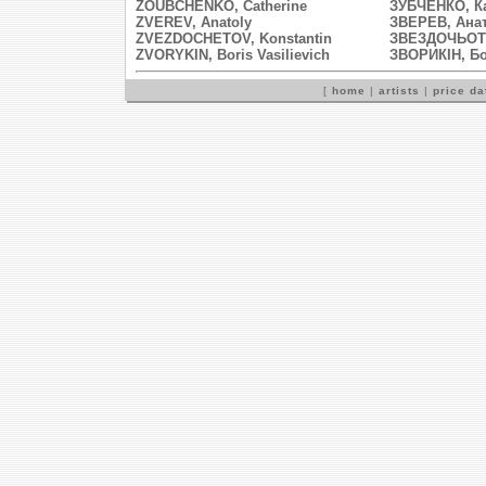
ZOUBCHENKO, Catherine
ЗУБЧЕНКО, К
ZVEREV, Anatoly
ЗВЕРЕВ, Ана
ZVEZDOCHETOV, Konstantin
ЗВEЗДОЧЬОТО
ZVORYKIN, Boris Vasilievich
ЗВОРИКІН, Б
[
home
|
artists
|
price d