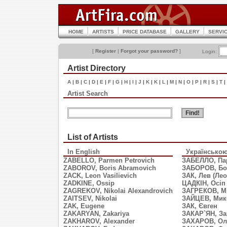
HOME
ARTISTS
PRICE DATABASE
GALLERY
SERVI
[
Register
|
Forgot your password?
]
Login:
Artist Directory
A
|
B
|
C
|
D
|
E
|
F
|
G
|
H
|
I
|
J
|
K
|
K
|
L
|
M
|
N
|
O
|
P
|
R
|
S
|
T
|
Artist Search
List of Artists
In English
Українсько
ZABELLO, Parmen Petrovich
ЗАБЕЛЛО, Па
ZABOROV, Boris Abramovich
ЗАБОРОВ, Бо
ZACK, Leon Vasilievich
ЗАК, Лев (Ле
ZADKINE, Ossip
ЦАДКІН, Осіп
ZAGREKOV, Nikolai Alexandrovich
ЗАГРЕКОВ, М
ZAITSEV, Nikolai
ЗАЙЦЕВ, Мик
ZAK, Eugene
ЗАК, Євген
ZAKARYAN, Zakariya
ЗАКАР`ЯН, За
ZAKHAROV, Alexander
ЗАХАРОВ, Ол