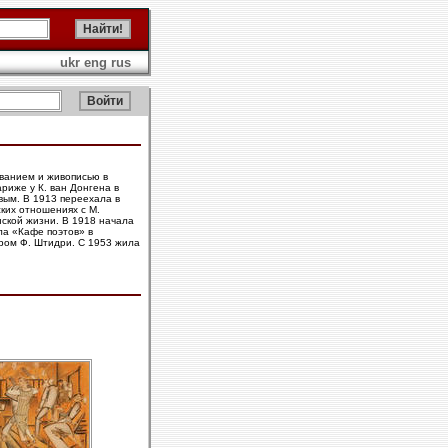
ukr
eng
rus
ованием и живописью в
ариже у К. ван Донгена в
вым. В 1913 переехала в
ских отношениях с М.
нской жизни. В 1918 начала
ла «Кафе поэтов» в
ером Ф. Штидри. С 1953 жила