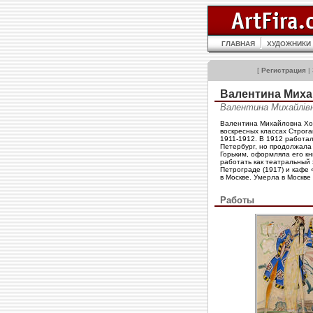
ГЛАВНАЯ
ХУДОЖНИКИ
[
Регистрация
|
Валентина Мих
Валентина Михайлів
Валентина Михайловна Ход
воскресных классах Строга
1911-1912. В 1912 работал
Петербург, но продолжала 
Горьким, оформляла его кн
работать как театральный 
Петрограде (1917) и кафе
в Москве. Умерла в Москве 
Работы