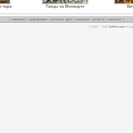
я пара
Танцы на Монмарте
Ве
[
главная
|
художники
|
каталог цен
|
галерея
|
услуги
|
контакт
]
© 2003 — 2023
ArtFira.com
All ri