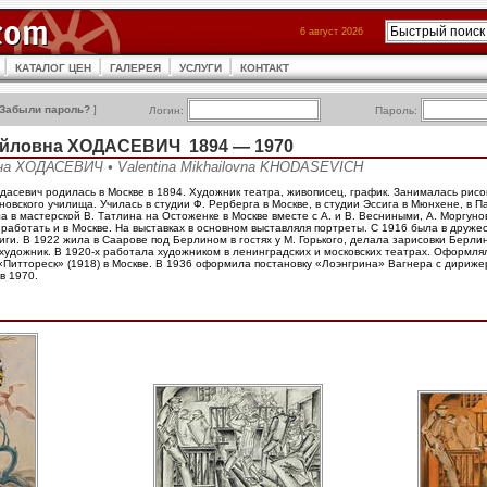
6 август 2026
КАТАЛОГ ЦЕН
ГАЛЕРЕЯ
УСЛУГИ
КОНТАКТ
Забыли пароль?
]
Логин:
Пароль:
айловна ХОДАСЕВИЧ 1894 — 1970
на ХОДАСЕВИЧ • Valentina Mikhailovna KHODASEVICH
асевич родилась в Москве в 1894. Художник театра, живописец, график. Занималась рис
новского училища. Училась в студии Ф. Рерберга в Москве, в студии Эссига в Мюнхене, в П
а в мастерской В. Татлина на Остоженке в Москве вместе с А. и В. Весниными, А. Моргуно
работать и в Москве. На выставках в основном выставляля портреты. С 1916 была в друже
иги. В 1922 жила в Саарове под Берлином в гостях у М. Горького, делала зарисовки Берли
художник. В 1920-х работала художником в ленинградских и московских театрах. Оформля
 «Питтореск» (1918) в Москве. В 1936 оформила постановку «Лоэнгрина» Вагнера с дириж
в 1970.