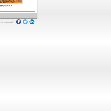
черинка
ghts reserved.