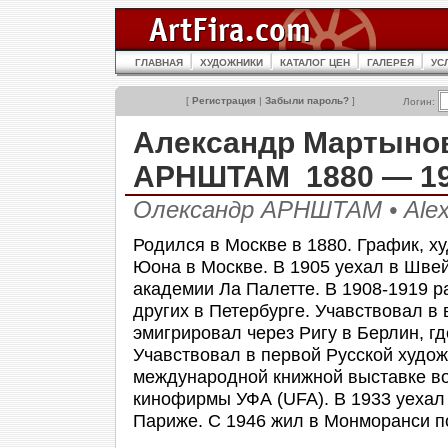
ГЛАВНАЯ
ХУДОЖНИКИ
КАТАЛОГ ЦЕН
ГАЛЕРЕЯ
УС
[
Регистрация
|
Забыли пароль?
]
Логин:
Александр Мартыно
АРНШТАМ 1880 — 1
Олександр АРНШТАМ • Ale
Родился в Москве в 1880. График, ху
Юона в Москве. В 1905 уехал в Швей
академии Ла Палетте. В 1908-1919 р
других в Петербурге. Учавствовал в 
эмигрировал через Ригу в Берлин, г
Учавствовал в первой Русской худож
международной книжной выставке во
кинофирмы УФА (UFA). В 1933 уехал 
Париже. С 1946 жил в Монморанси п