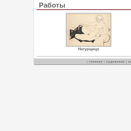
Работы
Натурщица
[
главная
|
художники
|
к