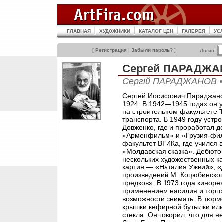
ГЛАВНАЯ
ХУДОЖНИКИ
КАТАЛОГ ЦЕН
ГАЛЕРЕЯ
УС
[
Регистрация
|
Забыли пароль?
]
Логин:
Сергей ПАРАДЖАН
Сергій ПАРАДЖАНОВ •
Сергей Иосифович Параджанов
1924. В 1942—1945 годах он 
на строительном факультете 
транспорта. В 1949 году уст
Довженко, где и проработал д
«Арменфильм» и «Грузия-фил
факультет ВГИКа, где учился 
«Молдавская сказка». Дебюто
нескольких художественных к
картин — «Наталия Ужвий», «
произведений М. Коцюбинско
предков». В 1973 года кинор
применением насилия и торго
возможности снимать. В тюрм
крышки кефирной бутылки или
стекла. Он говорил, что для 