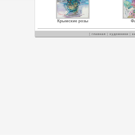
Крымские розы
Ф
[
главная
|
художники
|
к