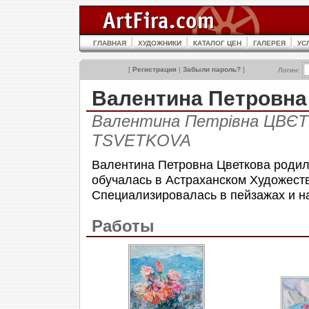
ГЛАВНАЯ
ХУДОЖНИКИ
КАТАЛОГ ЦЕН
ГАЛЕРЕЯ
УС
[
Регистрация
|
Забыли пароль?
]
Логин:
Валентина Петровн
Валентина Петрівна ЦВЄТКО
TSVETKOVA
Валентина Петровна Цветкова родилас
обучалась в Астраханском Художеств
Специализировалась в пейзажах и н
Работы