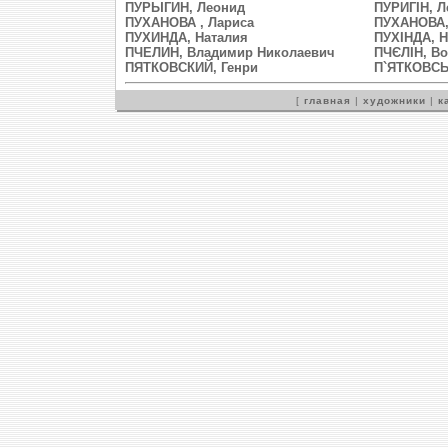
ПУРЫГИН, Леонид
ПУРИГІН, Л
ПУХАНОВА , Лариса
ПУХАНОВА,
ПУХИНДА, Наталия
ПУХІНДА, Н
ПЧЕЛИН, Владимир Николаевич
ПЧЄЛІН, В
ПЯТКОВСКИЙ, Генри
П`ЯТКОВСЬ
[
главная
|
художники
|
к