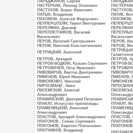
ПАРАДЖАНОВ, Сергей
ПАРАДЖАНО
ПАСТЕРНАК, Леонид Осипович
ПАСТЕРНАК
ПАСТУХОВ, Борис Иванович
ПАСТУХОВ,
ПАТЫК, Владимир
ПАТИК, Во
ПАХОМОВ, Алексей Федорович
ПАХОМОВ, 
ПЕППЕРШТЕЙН, Павел Викторович
ПЕППЕРШТЕ
ПЕРЕЛМАН, Джозеф
ПЕРЕЛМАН
ПЕРЕПЛЕТЧИКОВ, Василий
ПЕРЕПЛЬОТ
Васильевич
Васильови
ПЕРОВ, Василий Григорьевич
ПЕРОВ, Ва
ПЕРОВ, Николай Константинович
ПЕРОВ, Ми
ПЕТРИЦЬКИ
ПЕТРИЦКИЙ, Анатолий
Галактіоно
ПЕТРОВ, Аркадий
ПЄТРОВ, А
ПЕТРОВ-ВОДКИН, Кузьма Сергеевич
ПЕТРОВ-ВО
ПЕТРОВИЧЕВ, Петр Иванович
ПЕТРОВИЧЕ
ПИВОВАРОВ, Виктор Дмитриевич
ПИВОВАРОВ
ПИМЕНОВ, Юрий Иванович
ПІМЕНОВ, 
ПИМОНЕНКО, Николай
ПИМОНЕНКО
ПИРОСМАНИ , Нико
ПІРОСМАНІ,
ПИСЕМСКИЙ, Алексей
ПИСЕМСЬКИ
Александрович
Олександр
ПЛАВИНСКИЙ, Дмитрий Петрович
ПЛАВІНСЬК
ПЛАКАТ, Искусство пропаганды
ПЛАКАТ, Ми
ПЛАМЕНИЦКИЙ, Анатолий
ПЛАМЕНИЦЬ
Александрович
Олександр
ПЛАСТОВ, Аркадий Александрович
ПЛАСТОВ, 
ПЛАТОНОВ , Семен Сергеевич
ПЛАТОНОВ 
ПЛАТОНОВ, Харитон Платонович
ПЛАТОНОВ,
ПЛОТНИКОВ, Владимир
ПЛОТНІКОВ