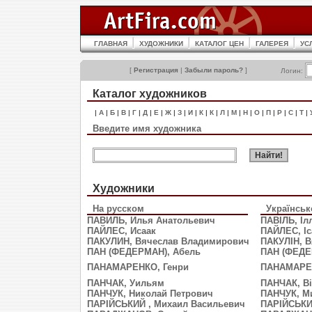
ГЛАВНАЯ
ХУДОЖНИКИ
КАТАЛОГ ЦЕН
ГАЛЕРЕЯ
УС
[
Регистрация
|
Забыли пароль?
]
Логин:
Каталог художников
|
А
|
Б
|
В
|
Г
|
Д
|
Е
|
Ж
|
З
|
И
|
К
|
К
|
Л
|
М
|
Н
|
О
|
П
|
Р
|
С
|
Т
|
Введите имя художника
Художники
На русском
Українсь
ПАВИЛЬ, Илья Анатольевич
ПАВІЛЬ, Іл
ПАЙЛЕС, Исаак
ПAЙЛЕС, Іс
ПАКУЛИН, Вячеслав Владимирович
ПАКУЛІН, 
ПАН (ФЕДЕРМАН), Абель
ПАН (ФЕДЕ
ПАНАМАРЕНКО, Генри
ПАНАМАРЕН
ПАНЧАК, Уильям
ПАНЧАК, В
ПАНЧУК, Николай Петрович
ПАНЧУК, М
ПАРІЙСЬКИЙ , Михаил Васильевич
ПАРІЙСЬКИ