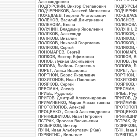
Александрович
ПОДГУРСКИЙ, Виктор Степанович
ПОДГУРСЬК
ПОДЧЕРНИКОВ, Алексей Матвеевич
ПОДЧЕРНИК
ПОЖЕДАЕВ, Георгий Анатольевич
ПОЖЕДАЄВ,
ПОЛЕНОВ, Василий Дмитриевич
ПОЛЄНОВ, 
ПОЛЕНОВА, Елена
ПОЛЄНОВА,
ПОЛУНИН, Владимир Яковлевич
ПОЛУНІН, 
ПОЛЯКОВ, Александр
ПОЛЯКОВ, 
ПОЛЯКОВ, Виталий
ПОЛЯКОВ, В
ПОЛЯКОВ, Николай Георгиевич
ПОЛЯКОВ, 
ПОЛЯКОВ, Сергей
ПОЛЯКОВ, 
ПОНОМАРЕВ, Сергей
ПОНОМАРЬО
ПОПКОВ, Виктор Ефимович
ПОПКОВ, В
ПОПОВ, Лукиан Васильевич
ПОПОВ, Лу
ПОПОВА, Любовь Сергеевна
ПОПОВА, Л
ПОРЕТ, Алиса Ивановна
ПОРЕТ, Алі
ПОРТНОЙ, Борис Яковлевич
ПОРТНОЙ, 
ПОХИТОНОВ, Иван Павлович
ПОХИТОНОВ
ПОЯРКОВ, Сергей
ПОЯРКОВ, 
ПРЕСМАН, Иосиф
ПРЕСМАН,
ПРИБЕ, Рудольф
ПРІБЕ, Ру
ПРИГОВ, Дмитрий Александрович
ПРИГОВ, Д
ПРИМАЧЕНКО, Мария Авксентиевна
ПРИЙМАЧЕН
ПРОТОПОПОВ, Алексей
ПРОТОПОПО
ПРОЦЕНКО , Сергей Александрович
ПРОЦЕНКО 
ПРЯНИШНИКОВ, Иван Петрович
ПРЯНИШНИК
ПСТРАК, Ярослав Васильевич
ПСТРАК, Я
ПУЗЫРКОВ, Виктор
ПУЗИРКОВ,
ПУНИ, Иван Альбертович (Жан)
ПУНІ, Іван
ПУРВИТИС , Вильгелм
ПУРВІТІС, 