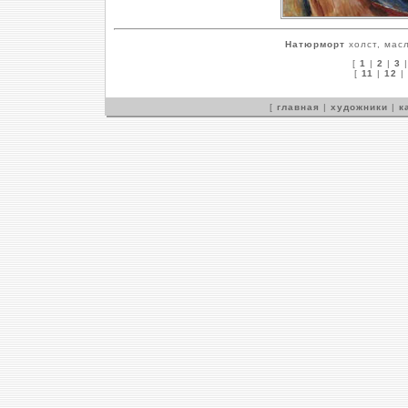
Натюрморт
холст, масл
[
1
|
2
|
3
[
11
|
12
|
[
главная
|
художники
|
к