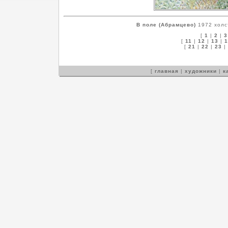
В поле (Абрамцево)
1972 холст
[
1
|
2
|
3
[
11
|
12
|
13
|
1
[
21
|
22
|
23
|
[
главная
|
художники
|
к