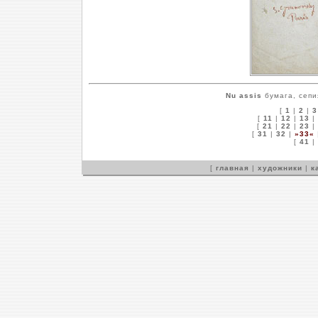
Nu assis
бумага, сепи
[
1
|
2
|
3
[
11
|
12
|
13
|
[
21
|
22
|
23
|
[
31
|
32
|
»33«
[
41
|
[
главная
|
художники
|
к