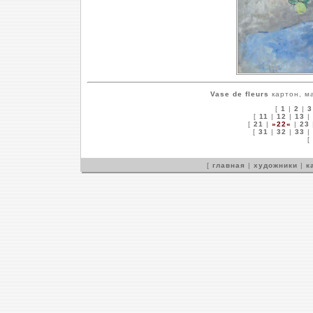
Vase de fleurs
картон, ма
[
1
|
2
|
3
[
11
|
12
|
13
|
[
21
|
»22«
|
23
[
31
|
32
|
33
|
[
[
главная
|
художники
|
к