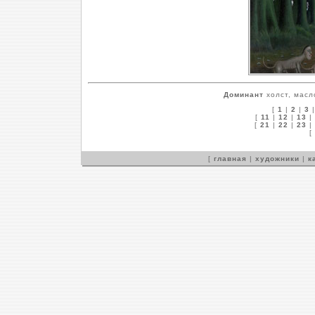
Доминант
холст, масл
[
1
|
2
|
3
[
11
|
12
|
13
|
[
21
|
22
|
23
|
[
[
главная
|
художники
|
к