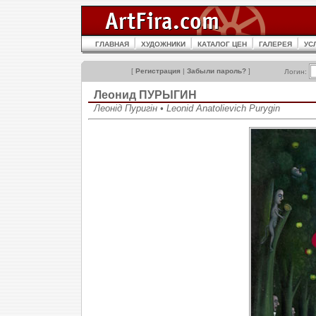
ГЛАВНАЯ
ХУДОЖНИКИ
КАТАЛОГ ЦЕН
ГАЛЕРЕЯ
УС
[
Регистрация
|
Забыли пароль?
]
Логин:
Леонид ПУРЫГИН
Леонід Пуригін • Leonid Anatolievich Purygin