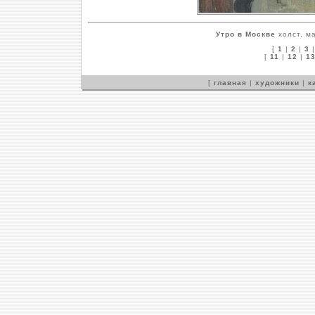
Утро в Москве
холст, ма
[
1
|
2
|
3
[
11
|
12
|
1
[
главная
|
художники
|
к