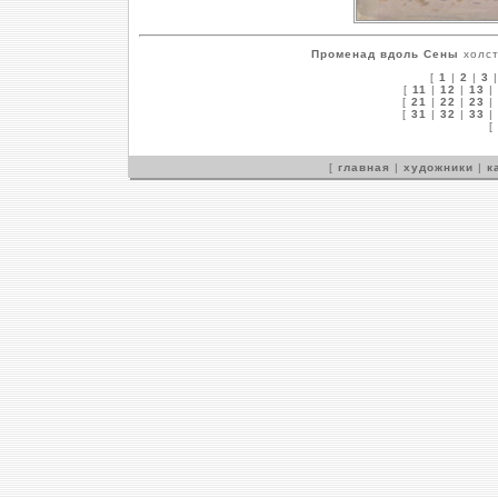
Променад вдоль Сены
холст
[
1
|
2
|
3
[
11
|
12
|
13
|
[
21
|
22
|
23
|
[
31
|
32
|
33
|
[
[
главная
|
художники
|
к