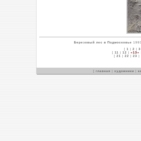
Березовый лес в Подмосковье
1993
[
1
|
2
|
3
[
11
|
12
|
»13«
[
21
|
22
|
23
|
[
главная
|
художники
|
к