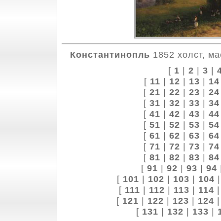
Константинопль
1852 холст, ма
[
1
|
2
|
3
|
[
11
|
12
|
13
|
14
[
21
|
22
|
23
|
24
[
31
|
32
|
33
|
34
[
41
|
42
|
43
|
44
[
51
|
52
|
53
|
54
[
61
|
62
|
63
|
64
[
71
|
72
|
73
|
74
[
81
|
82
|
83
|
84
[
91
|
92
|
93
|
94
[
101
|
102
|
103
|
104
[
111
|
112
|
113
|
114
[
121
|
122
|
123
|
124
[
131
|
132
|
133
|