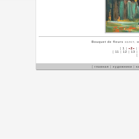
Bouquet de fleurs
холст, м
[
1
|
»2«
|
[
11
|
12
|
13
|
[
[
главная
|
художники
|
к