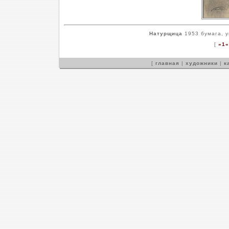
Натурщица
1953 бумага, у
[
»1«
[
главная
|
художники
|
к