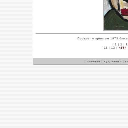
Портрет с крестом
1975 бумаг
[
1
|
2
|
3
[
11
|
12
|
»13«
[
главная
|
художники
|
к