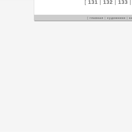
[
131
|
132
|
133
[
главная
|
художники
|
к