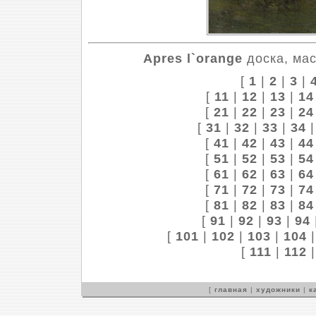
Apres l`orange
доска, мас
[
1
|
2
|
3
|
[
11
|
12
|
13
|
14
[
21
|
22
|
23
|
24
[
31
|
32
|
33
|
34
[
41
|
42
|
43
|
44
[
51
|
52
|
53
|
54
[
61
|
62
|
63
|
64
[
71
|
72
|
73
|
74
[
81
|
82
|
83
|
84
[
91
|
92
|
93
|
94
[
101
|
102
|
103
|
104
[
111
|
112
[
главная
|
художники
|
к