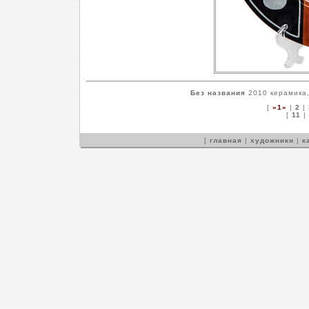
Без названия
2010 керамика,
[
»1«
|
2
|
[
11
|
[
главная
|
художники
|
к