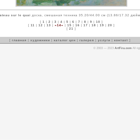
ateau sur le quai
доска, смешаная техника 35.20/44.00 см (13.86/17.32 дюйм
[
1
|
2
|
3
|
4
|
5
|
6
|
7
|
8
|
9
|
10
]
[
11
|
12
|
13
|
»14«
|
15
|
16
|
17
|
18
|
19
|
20
]
[
21
]
[
главная
|
художники
|
каталог цен
|
галерея
|
услуги
|
контакт
]
© 2003 — 2023
ArtFira.com
All ri