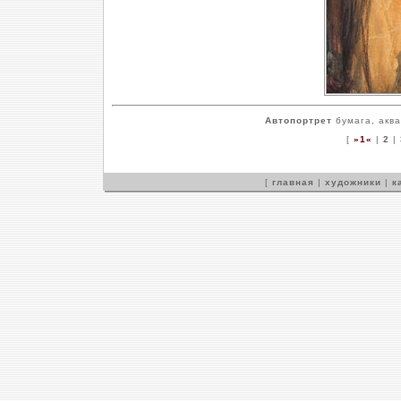
Автопортрет
бумага, аква
[
»1«
|
2
|
[
главная
|
художники
|
к