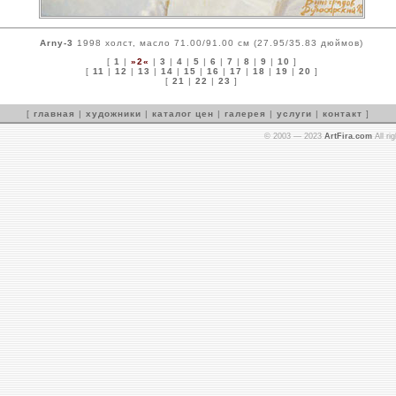
Arny-3
1998 холст, масло 71.00/91.00 см (27.95/35.83 дюймов)
[
1
|
»2«
|
3
|
4
|
5
|
6
|
7
|
8
|
9
|
10
]
[
11
|
12
|
13
|
14
|
15
|
16
|
17
|
18
|
19
|
20
]
[
21
|
22
|
23
]
[
главная
|
художники
|
каталог цен
|
галерея
|
услуги
|
контакт
]
© 2003 — 2023
ArtFira.com
All ri