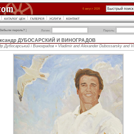
6 август 2026
КАТАЛОГ ЦЕН
ГАЛЕРЕЯ
УСЛУГИ
КОНТАКТ
Забыли пароль?
]
Логин:
Пароль:
ександр ДУБОСАРСКИЙ И ВИНОГРАДОВ
р Дубосарський і Виноградов • Vladimir and Alexander Dubossarsky and V