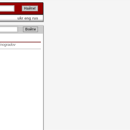
ukr
eng
rus
inogradov