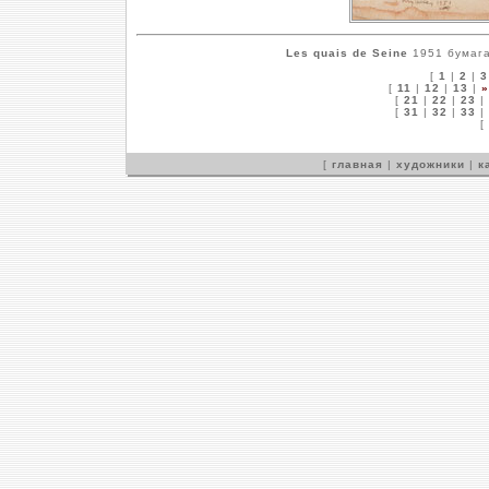
Les quais de Seine
1951 бумага,
[
1
|
2
|
3
[
11
|
12
|
13
|
»
[
21
|
22
|
23
|
[
31
|
32
|
33
|
[
[
главная
|
художники
|
к