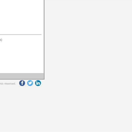
в)
ghts reserved.