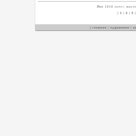
Лес
1918 холст, масло
[
1
|
2
|
3
[
главная
|
художники
|
к