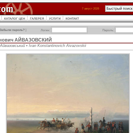
7 август 2026
КАТАЛОГ ЦЕН
ГАЛЕРЕЯ
УСЛУГИ
КОНТАКТ
Забыли пароль?
]
Логин:
Пароль:
инович АЙВАЗОВСКИЙ
йвазовський • Ivan Konstantinovich Aivazovskii