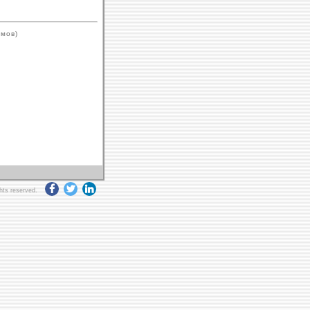
ймов)
ghts reserved.