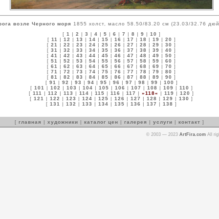
рога возле Черного моря
1855 холст, масло 58.50/83.20 см (23.03/32.76 дю
[
1
|
2
|
3
|
4
|
5
|
6
|
7
|
8
|
9
|
10
]
[
11
|
12
|
13
|
14
|
15
|
16
|
17
|
18
|
19
|
20
]
[
21
|
22
|
23
|
24
|
25
|
26
|
27
|
28
|
29
|
30
]
[
31
|
32
|
33
|
34
|
35
|
36
|
37
|
38
|
39
|
40
]
[
41
|
42
|
43
|
44
|
45
|
46
|
47
|
48
|
49
|
50
]
[
51
|
52
|
53
|
54
|
55
|
56
|
57
|
58
|
59
|
60
]
[
61
|
62
|
63
|
64
|
65
|
66
|
67
|
68
|
69
|
70
]
[
71
|
72
|
73
|
74
|
75
|
76
|
77
|
78
|
79
|
80
]
[
81
|
82
|
83
|
84
|
85
|
86
|
87
|
88
|
89
|
90
]
[
91
|
92
|
93
|
94
|
95
|
96
|
97
|
98
|
99
|
100
]
[
101
|
102
|
103
|
104
|
105
|
106
|
107
|
108
|
109
|
110
]
[
111
|
112
|
113
|
114
|
115
|
116
|
117
|
»118«
|
119
|
120
]
[
121
|
122
|
123
|
124
|
125
|
126
|
127
|
128
|
129
|
130
]
[
131
|
132
|
133
|
134
|
135
|
136
|
137
|
138
]
[
главная
|
художники
|
каталог цен
|
галерея
|
услуги
|
контакт
]
© 2003 — 2023
ArtFira.com
All ri