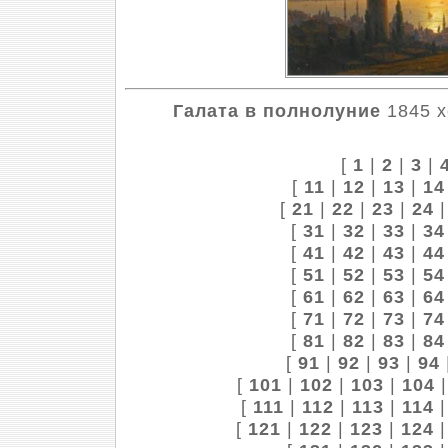
Галата в полнолуние
1845 х
[
1
|
2
|
3
|
[
11
|
12
|
13
|
14
[
21
|
22
|
23
|
24
[
31
|
32
|
33
|
34
[
41
|
42
|
43
|
44
[
51
|
52
|
53
|
54
[
61
|
62
|
63
|
64
[
71
|
72
|
73
|
74
[
81
|
82
|
83
|
84
[
91
|
92
|
93
|
94
[
101
|
102
|
103
|
104
[
111
|
112
|
113
|
114
[
121
|
122
|
123
|
124