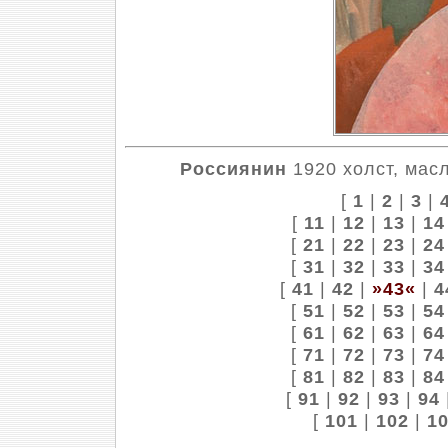
Россиянин
1920 холст, масл
[
1
|
2
|
3
|
[
11
|
12
|
13
|
14
[
21
|
22
|
23
|
24
[
31
|
32
|
33
|
34
[
41
|
42
|
»43«
|
4
[
51
|
52
|
53
|
54
[
61
|
62
|
63
|
64
[
71
|
72
|
73
|
74
[
81
|
82
|
83
|
84
[
91
|
92
|
93
|
94
[
101
|
102
|
1