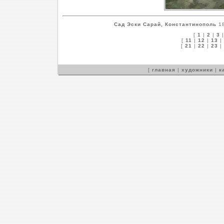
Сад Эски Сарай, Константинополь
18
[
1
|
2
|
3
[
11
|
12
|
13
|
[
21
|
22
|
23
|
[
главная
|
художники
|
к