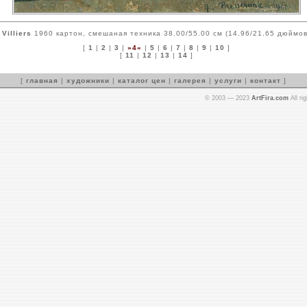
Villiers
1960 картон, смешаная техника 38.00/55.00 см (14.96/21.65 дюймов
[
1
|
2
|
3
|
»4«
|
5
|
6
|
7
|
8
|
9
|
10
]
[
11
|
12
|
13
|
14
]
[
главная
|
художники
|
каталог цен
|
галерея
|
услуги
|
контакт
]
© 2003 — 2023
ArtFira.com
All ri