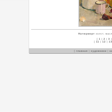
Натюрморт
холст, масл
[
1
|
2
|
3
[
11
|
12
|
1
[
главная
|
художники
|
к