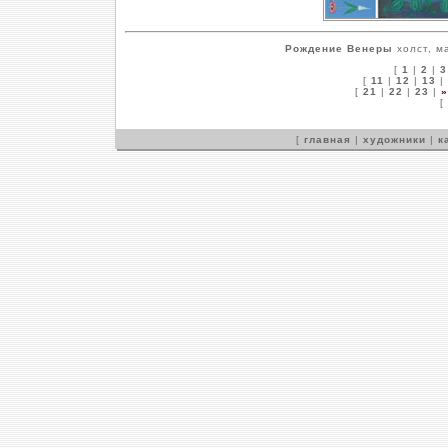
Рождение Венеры
холст, м
[
1
|
2
|
3
[
11
|
12
|
13
|
[
21
|
22
|
23
|
»
[
[
главная
|
художники
|
к