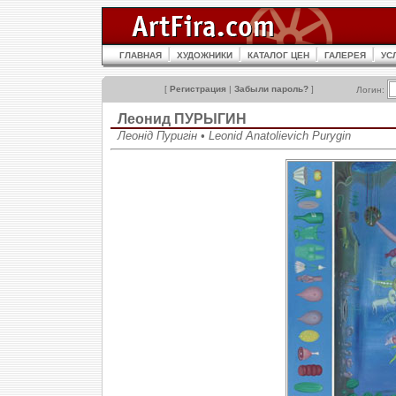
ГЛАВНАЯ
ХУДОЖНИКИ
КАТАЛОГ ЦЕН
ГАЛЕРЕЯ
УС
[
Регистрация
|
Забыли пароль?
]
Логин:
Леонид ПУРЫГИН
Леонід Пуригін • Leonid Anatolievich Purygin