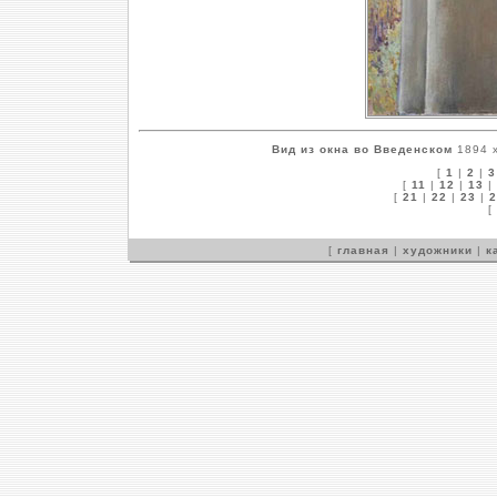
Вид из окна во Введенском
1894 х
[
1
|
2
|
3
[
11
|
12
|
13
|
[
21
|
22
|
23
|
2
[
[
главная
|
художники
|
к