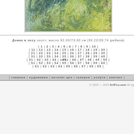
Домик в лесу
холст, масло 92.00/73.00 см (36.22/28.74 дюймов)
[
1
|
2
|
3
|
4
|
5
|
6
|
7
|
8
|
9
|
10
]
[
11
|
12
|
13
|
14
|
15
|
16
|
17
|
18
|
19
|
20
]
[
21
|
22
|
23
|
24
|
25
|
26
|
27
|
28
|
29
|
30
]
[
31
|
32
|
33
|
34
|
35
|
36
|
37
|
38
|
39
|
40
]
[
41
|
42
|
43
|
44
|
»45«
|
46
|
47
|
48
|
49
|
50
]
[
51
|
52
|
53
|
54
|
55
|
56
|
57
|
58
|
59
|
60
]
[
61
|
62
|
63
|
64
|
65
|
66
|
67
|
68
|
69
]
[
главная
|
художники
|
каталог цен
|
галерея
|
услуги
|
контакт
]
© 2003 — 2023
ArtFira.com
All ri