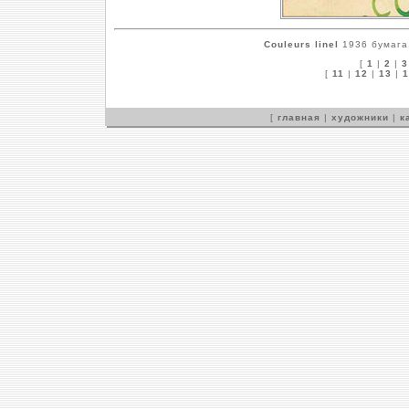
Couleurs linel
1936 бумага,
[
1
|
2
|
3
[
11
|
12
|
13
|
1
[
главная
|
художники
|
к