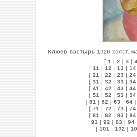
Клюев-пастырь
1920 холст, м
[
1
|
2
|
3
|
[
11
|
12
|
13
|
14
[
21
|
22
|
23
|
24
[
31
|
32
|
33
|
34
[
41
|
42
|
43
|
44
[
51
|
52
|
53
|
54
[
61
|
62
|
63
|
64
[
71
|
72
|
73
|
74
[
81
|
82
|
83
|
84
[
91
|
92
|
93
|
94
[
101
|
102
|
1