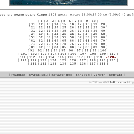
русные лодки возле Капри
1863 доска, масло 18.00/24.00 см (7.09/9.45 дю
[
1
|
2
|
3
|
4
|
5
|
6
|
7
|
8
|
9
|
10
]
[
11
|
12
|
13
|
14
|
15
|
16
|
17
|
18
|
19
|
20
]
[
21
|
22
|
23
|
24
|
25
|
26
|
27
|
28
|
29
|
30
]
[
31
|
32
|
33
|
34
|
35
|
36
|
37
|
38
|
39
|
40
]
[
41
|
42
|
43
|
44
|
45
|
46
|
47
|
48
|
49
|
50
]
[
51
|
52
|
53
|
54
|
55
|
56
|
57
|
58
|
59
|
60
]
[
61
|
62
|
63
|
64
|
65
|
66
|
67
|
68
|
69
|
70
]
[
71
|
72
|
73
|
74
|
75
|
76
|
77
|
78
|
79
|
80
]
[
81
|
82
|
83
|
84
|
85
|
86
|
87
|
88
|
89
|
90
]
[
91
|
92
|
93
|
94
|
95
|
96
|
97
|
98
|
99
|
100
]
[
101
|
102
|
103
|
104
|
105
|
106
|
107
|
108
|
109
|
110
]
[
111
|
112
|
113
|
114
|
115
|
116
|
117
|
118
|
119
|
»120«
]
[
121
|
122
|
123
|
124
|
125
|
126
|
127
|
128
|
129
|
130
]
[
131
|
132
|
133
|
134
|
135
|
136
|
137
|
138
]
[
главная
|
художники
|
каталог цен
|
галерея
|
услуги
|
контакт
]
© 2003 — 2023
ArtFira.com
All ri