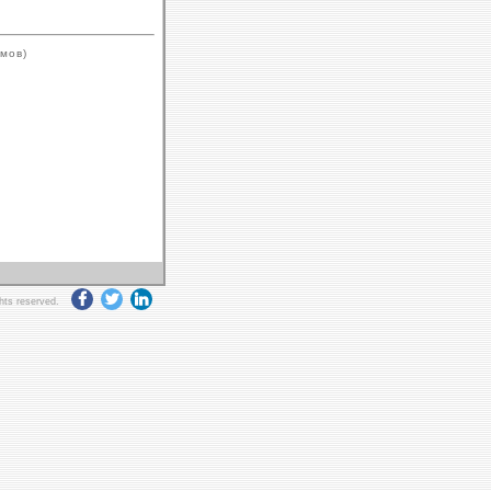
ймов)
ghts reserved.