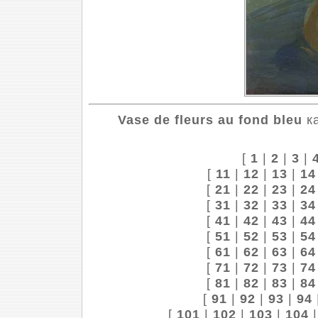
Vase de fleurs au fond bleu
ка
[
1
|
2
|
3
|
[
11
|
12
|
13
|
14
[
21
|
22
|
23
|
24
[
31
|
32
|
33
|
34
[
41
|
42
|
43
|
44
[
51
|
52
|
53
|
54
[
61
|
62
|
63
|
64
[
71
|
72
|
73
|
74
[
81
|
82
|
83
|
84
[
91
|
92
|
93
|
94
[
101
|
102
|
103
|
104