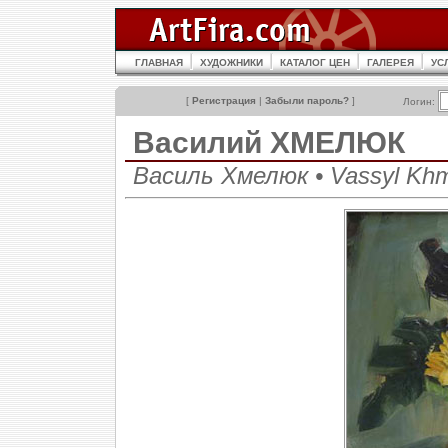
ГЛАВНАЯ
ХУДОЖНИКИ
КАТАЛОГ ЦЕН
ГАЛЕРЕЯ
УС
[
Регистрация
|
Забыли пароль?
]
Логин:
Василий ХМЕЛЮК
Василь Хмелюк • Vassyl Kh