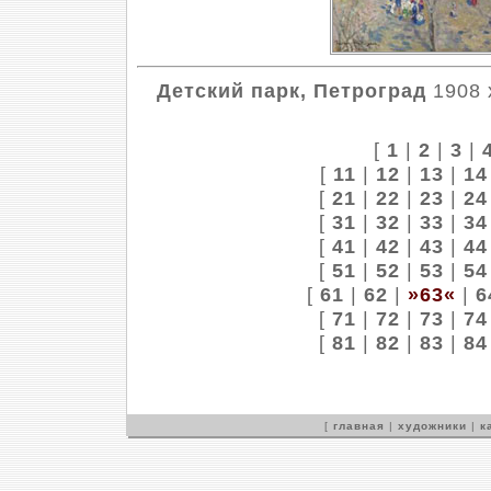
Детский парк, Петроград
1908 х
[
1
|
2
|
3
|
[
11
|
12
|
13
|
14
[
21
|
22
|
23
|
24
[
31
|
32
|
33
|
34
[
41
|
42
|
43
|
44
[
51
|
52
|
53
|
54
[
61
|
62
|
»63«
|
6
[
71
|
72
|
73
|
74
[
81
|
82
|
83
|
84
[
главная
|
художники
|
к