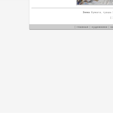
Зима
бумага, гуашь 
[
[
главная
|
художники
|
к