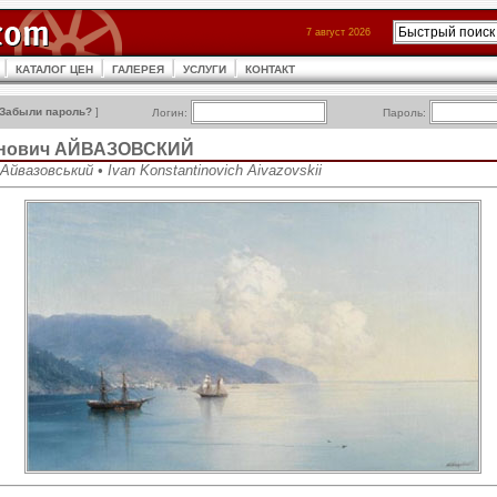
7 август 2026
КАТАЛОГ ЦЕН
ГАЛЕРЕЯ
УСЛУГИ
КОНТАКТ
Забыли пароль?
]
Логин:
Пароль:
инович АЙВАЗОВСКИЙ
йвазовський • Ivan Konstantinovich Aivazovskii