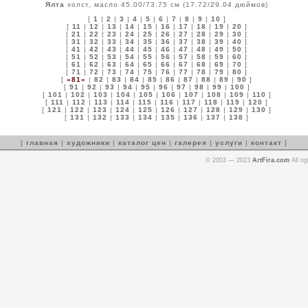
Ялта
холст, масло 45.00/73.75 см (17.72/29.04 дюймов)
[
1
|
2
|
3
|
4
|
5
|
6
|
7
|
8
|
9
|
10
]
[
11
|
12
|
13
|
14
|
15
|
16
|
17
|
18
|
19
|
20
]
[
21
|
22
|
23
|
24
|
25
|
26
|
27
|
28
|
29
|
30
]
[
31
|
32
|
33
|
34
|
35
|
36
|
37
|
38
|
39
|
40
]
[
41
|
42
|
43
|
44
|
45
|
46
|
47
|
48
|
49
|
50
]
[
51
|
52
|
53
|
54
|
55
|
56
|
57
|
58
|
59
|
60
]
[
61
|
62
|
63
|
64
|
65
|
66
|
67
|
68
|
69
|
70
]
[
71
|
72
|
73
|
74
|
75
|
76
|
77
|
78
|
79
|
80
]
[
»81«
|
82
|
83
|
84
|
85
|
86
|
87
|
88
|
89
|
90
]
[
91
|
92
|
93
|
94
|
95
|
96
|
97
|
98
|
99
|
100
]
[
101
|
102
|
103
|
104
|
105
|
106
|
107
|
108
|
109
|
110
]
[
111
|
112
|
113
|
114
|
115
|
116
|
117
|
118
|
119
|
120
]
[
121
|
122
|
123
|
124
|
125
|
126
|
127
|
128
|
129
|
130
]
[
131
|
132
|
133
|
134
|
135
|
136
|
137
|
138
]
[
главная
|
художники
|
каталог цен
|
галерея
|
услуги
|
контакт
]
© 2003 — 2023
ArtFira.com
All ri