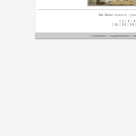
На балу
бумага, гуаш
[
1
|
2
|
3
[
11
|
12
|
13
[
главная
|
художники
|
к