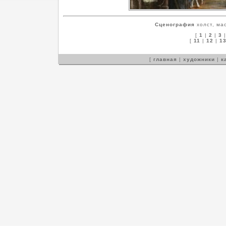
Сценография
холст, мас
[
1
|
2
|
3
[
11
|
12
|
1
[
главная
|
художники
|
к