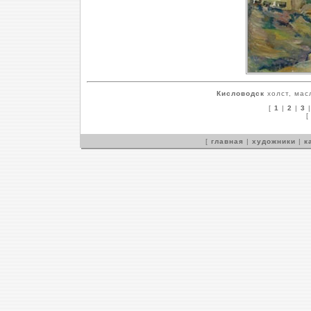
Кисловодск
холст, мас
[
1
|
2
|
3
[
главная
|
художники
|
к