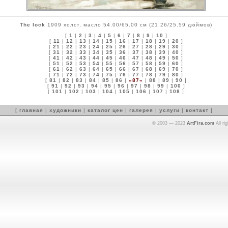
The lock
1909 холст, масло 54.00/65.00 см (21.26/25.59 дюймов)
[
1
|
2
|
3
|
4
|
5
|
6
|
7
|
8
|
9
|
10
]
[
11
|
12
|
13
|
14
|
15
|
16
|
17
|
18
|
19
|
20
]
[
21
|
22
|
23
|
24
|
25
|
26
|
27
|
28
|
29
|
30
]
[
31
|
32
|
33
|
34
|
35
|
36
|
37
|
38
|
39
|
40
]
[
41
|
42
|
43
|
44
|
45
|
46
|
47
|
48
|
49
|
50
]
[
51
|
52
|
53
|
54
|
55
|
56
|
57
|
58
|
59
|
60
]
[
61
|
62
|
63
|
64
|
65
|
66
|
67
|
68
|
69
|
70
]
[
71
|
72
|
73
|
74
|
75
|
76
|
77
|
78
|
79
|
80
]
[
81
|
82
|
83
|
84
|
85
|
86
|
»87«
|
88
|
89
|
90
]
[
91
|
92
|
93
|
94
|
95
|
96
|
97
|
98
|
99
|
100
]
[
101
|
102
|
103
|
104
|
105
|
106
|
107
|
108
]
[
главная
|
художники
|
каталог цен
|
галерея
|
услуги
|
контакт
]
© 2003 — 2023
ArtFira.com
All ri