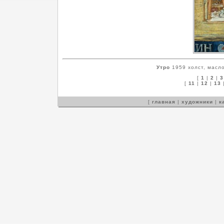
Утро
1959 холст, масло
[
1
|
2
|
3
[
11
|
12
|
13
[
главная
|
художники
|
к