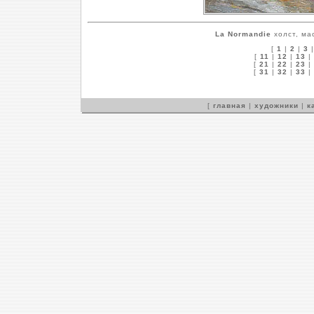
La Normandie
холст, мас
[
1
|
2
|
3
[
11
|
12
|
13
|
[
21
|
22
|
23
|
[
31
|
32
|
33
|
[
главная
|
художники
|
к